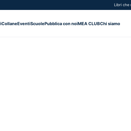
Libri che
i
Collane
Eventi
Scuole
Pubblica con noi
MEA CLUB
Chi siamo