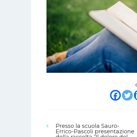
Presso la scuola Sauro-
Navigazione
Errico-Pascoli presentazione
della raccolta “Il dolore del