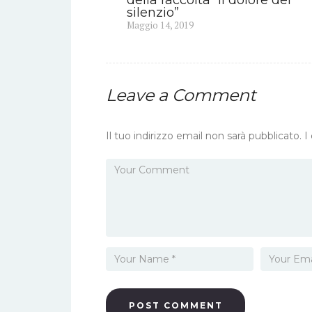
articoli
silenzio”
Previous
Maggio 14, 2019
post:
Leave a Comment
Il tuo indirizzo email non sarà pubblicato.
I