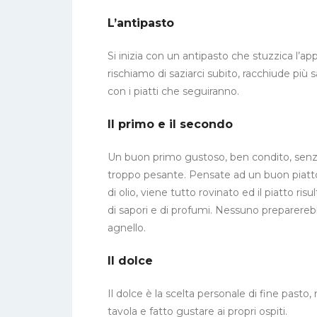
L’antipasto
Si inizia con un antipasto che stuzzica l’a
rischiamo di saziarci subito, racchiude più 
con i piatti che seguiranno.
Il primo e il secondo
Un buon primo gustoso, ben condito, senza s
troppo pesante. Pensate ad un buon piatto
di olio, viene tutto rovinato ed il piatto r
di sapori e di profumi. Nessuno preparere
agnello.
Il dolce
Il dolce è la scelta personale di fine pasto
tavola e fatto gustare ai propri ospiti.