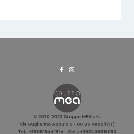
© 2020-2023 Gruppo MEA srls
Via Guglielmo Appulo,9 - 80136 Napoli (IT)
Tel.: +390815441914 - Cell.: +393406915050