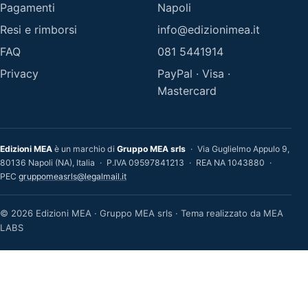
Pagamenti
Napoli
Resi e rimborsi
info@edizionimea.it
FAQ
081 5441914
Privacy
PayPal · Visa ·
Mastercard
Edizioni MEA
è un marchio di
Gruppo MEA srls
·
Via Guglielmo Appulo 9,
80136 Napoli (NA), Italia
·
P.IVA 09597841213
·
REA NA 1043880
·
PEC
gruppomeasrls@legalmail.it
© 2026 Edizioni MEA · Gruppo MEA srls · Tema realizzato da MEA
LABS