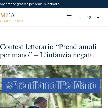
Spedizione gratuita per ordini superiori a 50€
M
EA
☰
⌕
♡
🛒
ANIME SU CARTA
Contest letterario “Prendiamoli
per mano” – L’infanzia negata.