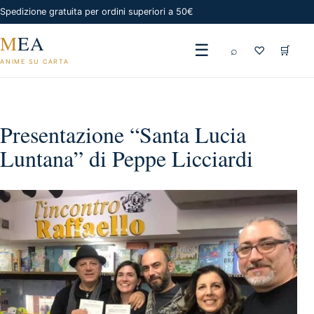
Spedizione gratuita per ordini superiori a 50€
M
EA
☰
⌕
♡
🛒
ANIME SU CARTA
Presentazione “Santa Lucia
Luntana” di Peppe Licciardi