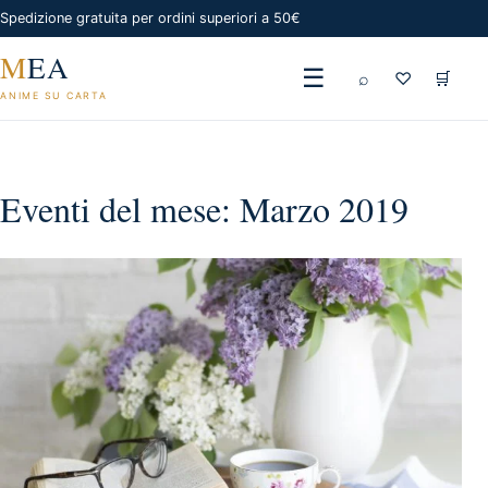
Spedizione gratuita per ordini superiori a 50€
M
EA
☰
⌕
♡
🛒
ANIME SU CARTA
Eventi del mese: Marzo 2019