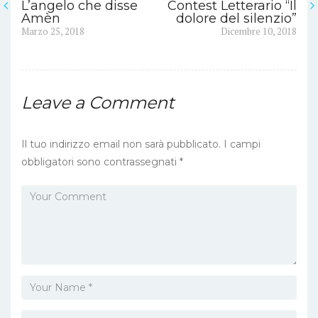
L’angelo che disse
Contest Letterario “Il
Navigazione
Amèn
dolore del silenzio”
Previous
Next
Marzo 25, 2018
Dicembre 10, 2018
articoli
post:
post:
Leave a Comment
Il tuo indirizzo email non sarà pubblicato.
I campi
obbligatori sono contrassegnati
*