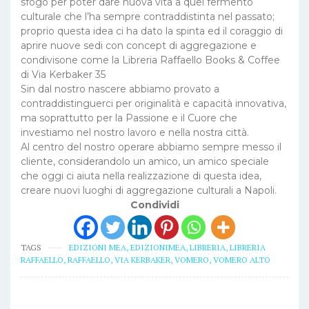
sfogo per poter dare nuova vita a quel fermento
culturale che l’ha sempre contraddistinta nel passato;
proprio questa idea ci ha dato la spinta ed il coraggio di
aprire nuove sedi con concept di aggregazione e
condivisone come la Libreria Raffaello Books & Coffee
di Via Kerbaker 35
Sin dal nostro nascere abbiamo provato a
contraddistinguerci per originalità e capacità innovativa,
ma soprattutto per la Passione e il Cuore che
investiamo nel nostro lavoro e nella nostra città.
Al centro del nostro operare abbiamo sempre messo il
cliente, considerandolo un amico, un amico speciale
che oggi ci aiuta nella realizzazione di questa idea,
creare nuovi luoghi di aggregazione culturali a Napoli.
Condividi
TAGS
EDIZIONI MEA
,
EDIZIONIMEA
,
LIBRERIA
,
LIBRERIA
RAFFAELLO
,
RAFFAELLO
,
VIA KERBAKER
,
VOMERO
,
VOMERO ALTO