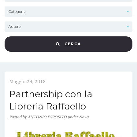
CERCA
Maggio 24, 2018
Partnership con la
Libreria Raffaello
Posted
by
ANTONIO ESPOSITO
under
News