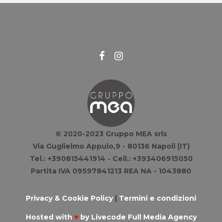
© 2020-2023 Gruppo MEA srls
Via Guglielmo Appulo,9 - 80136 Napoli (IT)
Tel.: +390815441914 - Cell.: +393406915050
Partita IVA 09597841213 REA NA - 1043880
Privacy & Cookie Policy
|
Termini e condizioni
Hosted with
♥
by
Livecode Full Media Agency