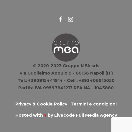
© 2020-2023 Gruppo MEA srls
Via Guglielmo Appulo,9 - 80136 Napoli (IT)
Tel.: +390815441914 - Cell.: +393406915050
Partita IVA 09597841213 REA NA - 1043880
Privacy & Cookie Policy
|
Termini e condizioni
Hosted with
♥
by
Livecode Full Media Agency