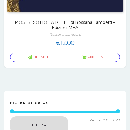
MOSTRI SOTTO LA PELLE di Rossana Lamberti –
Edizioni MEA
Rossana Lamberti
€
12.00
DETTAGLI
ACQUISTA
FILTER BY PRICE
Prez
Prez
Prezzo:
€10
—
€20
FILTRA
Min
Max