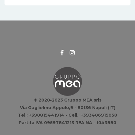
© 2020-2023 Gruppo MEA srls
Via Guglielmo Appulo,9 - 80136 Napoli (IT)
Tel.: +390815441914 - Cell.: +393406915050
Partita IVA 09597841213 REA NA - 1043880