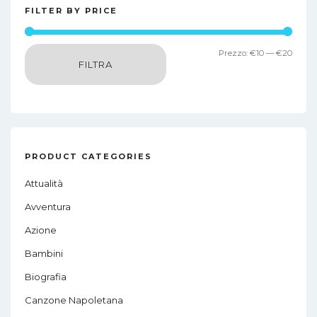
FILTER BY PRICE
Prez
Prez
Prezzo:
€10
—
€20
FILTRA
Min
Max
PRODUCT CATEGORIES
Attualità
Avventura
Azione
Bambini
Biografia
Canzone Napoletana