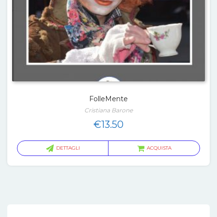
FolleMente
Cristiana Barone
€
13.50
DETTAGLI
ACQUISTA