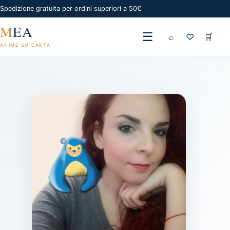
Spedizione gratuita per ordini superiori a 50€
M
EA
☰
⌕
♡
🛒
ANIME SU CARTA