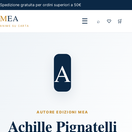
Spedizione gratuita per ordini superiori a 50€
M
EA
☰
⌕
♡
🛒
ANIME SU CARTA
A
AUTORE EDIZIONI MEA
Achille Pignatelli